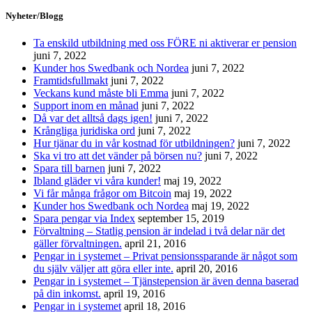
Nyheter/Blogg
Ta enskild utbildning med oss FÖRE ni aktiverar er pension
juni 7, 2022
Kunder hos Swedbank och Nordea
juni 7, 2022
Framtidsfullmakt
juni 7, 2022
Veckans kund måste bli Emma
juni 7, 2022
Support inom en månad
juni 7, 2022
Då var det alltså dags igen!
juni 7, 2022
Krångliga juridiska ord
juni 7, 2022
Hur tjänar du in vår kostnad för utbildningen?
juni 7, 2022
Ska vi tro att det vänder på börsen nu?
juni 7, 2022
Spara till barnen
juni 7, 2022
Ibland gläder vi våra kunder!
maj 19, 2022
Vi får många frågor om Bitcoin
maj 19, 2022
Kunder hos Swedbank och Nordea
maj 19, 2022
Spara pengar via Index
september 15, 2019
Förvaltning – Statlig pension är indelad i två delar när det
gäller förvaltningen.
april 21, 2016
Pengar in i systemet – Privat pensionssparande är något som
du själv väljer att göra eller inte.
april 20, 2016
Pengar in i systemet – Tjänstepension är även denna baserad
på din inkomst.
april 19, 2016
Pengar in i systemet
april 18, 2016