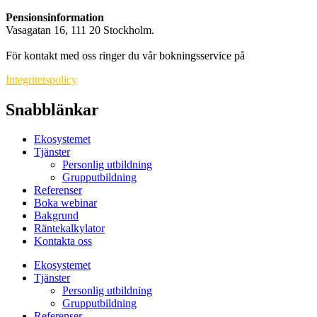
Pensionsinformation
Vasagatan 16, 111 20 Stockholm.
info@pensionsinformation.net
För kontakt med oss ringer du vår bokningsservice på
010-550 71 99
.
Integritetspolicy
Snabblänkar
Ekosystemet
Tjänster
Personlig utbildning
Grupputbildning
Referenser
Boka webinar
Bakgrund
Räntekalkylator
Kontakta oss
Ekosystemet
Tjänster
Personlig utbildning
Grupputbildning
Referenser