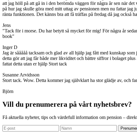
att jag höll på att gå in i den berömda väggen för några år sen när de
på hur jag skulle göra med mitt uttag av pensionen men nu fattar jag ju
ränta funktionen. Det känns bra att få träffas på fredag då jag också ha
Jens
"Tack för i morse. Du har betytt så mycket för mig! För några år sedan 
book"
Inger D
Jag är sååååå tacksam och glad av all hjälp jag fått med kunskap som j
detta gör att jag får både mer likviditet och bättre siffror i bolaget pl
fattat detta utan er hjälp Stort tack
Susanne Arvidsson
Stort tack. Wow. Detta kommer jag självklart ha stor glädje av, och f
Björn
Vill du prenumerera på vårt nyhetsbrev?
Få aktuella nyheter, tips och värdefull information om pension – direkt
Prenumer