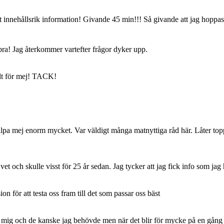
innehållsrik information! Givande 45 min!!! Så givande att jag hoppas 
bra! Jag återkommer vartefter frågor dyker upp.
llt för mej! TACK!
a mej enorm mycket. Var väldigt många matnyttiga råd här. Låter toppen
vet och skulle visst för 25 år sedan. Jag tycker att jag fick info som jag 
 för att testa oss fram till det som passar oss bäst
mig och de kanske jag behövde men när det blir för mycke på en gång så 