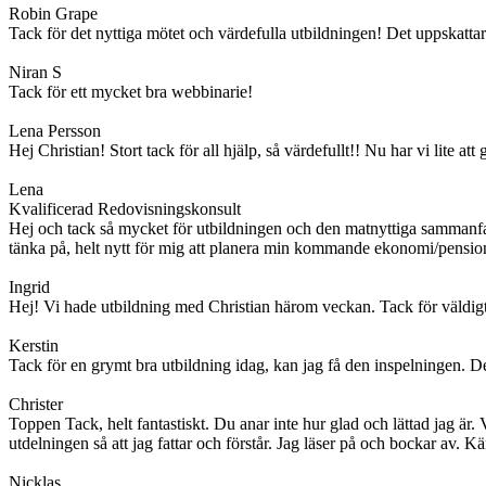
Robin Grape
Tack för det nyttiga mötet och värdefulla utbildningen! Det uppskatta
Niran S
Tack för ett mycket bra webbinarie!
Lena Persson
Hej Christian! Stort tack för all hjälp, så värdefullt!! Nu har vi lite a
Lena
Kvalificerad Redovisningskonsult
Hej och tack så mycket för utbildningen och den matnyttiga sammanfattni
tänka på, helt nytt för mig att planera min kommande ekonomi/pension
Ingrid
Hej! Vi hade utbildning med Christian härom veckan. Tack för väldigt
Kerstin
Tack för en grymt bra utbildning idag, kan jag få den inspelningen. Den
Christer
Toppen Tack, helt fantastiskt. Du anar inte hur glad och lättad jag är
utdelningen så att jag fattar och förstår. Jag läser på och bockar av. K
Nicklas