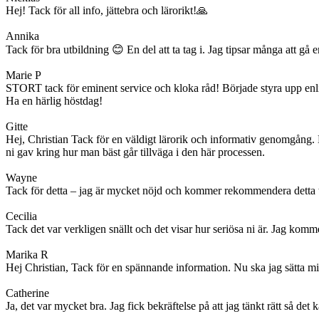
Hej! Tack för all info, jättebra och lärorikt!🙏
Annika
Tack för bra utbildning 😊 En del att ta tag i. Jag tipsar många att gå e
Marie P
STORT tack för eminent service och kloka råd! Började styra upp enlig
Ha en härlig höstdag!
Gitte
Hej, Christian Tack för en väldigt lärorik och informativ genomgång. 
ni gav kring hur man bäst går tillväga i den här processen.
Wayne
Tack för detta – jag är mycket nöjd och kommer rekommendera detta ti
Cecilia
Tack det var verkligen snällt och det visar hur seriösa ni är. Jag kommer
Marika R
Hej Christian, Tack för en spännande information. Nu ska jag sätta mig
Catherine
Ja, det var mycket bra. Jag fick bekräftelse på att jag tänkt rätt så det 