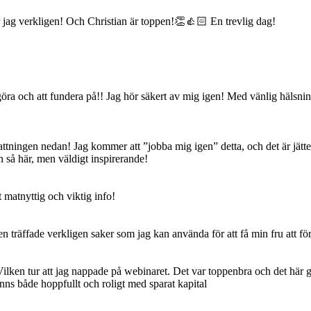
r jag verkligen! Och Christian är toppen!👏👍🏻 En trevlig dag!
tt göra och att fundera på!! Jag hör säkert av mig igen! Med vänlig hälsni
ngen nedan! Jag kommer att ”jobba mig igen” detta, och det är jättefint 
 så här, men väldigt inspirerande!
 matnyttig och viktig info!
 träffade verkligen saker som jag kan använda för att få min fru att förs
. Vilken tur att jag nappade på webinaret. Det var toppenbra och det hä
änns både hoppfullt och roligt med sparat kapital