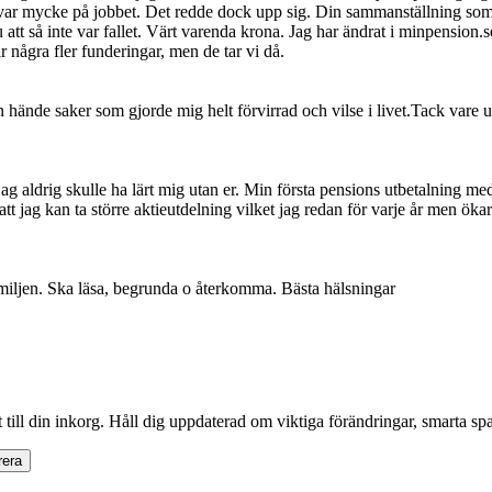
t var mycke på jobbet. Det redde dock upp sig. Din sammanställning som 
 att så inte var fallet. Värt varenda krona. Jag har ändrat i minpension
r några fler funderingar, men de tar vi då.
hände saker som gjorde mig helt förvirrad och vilse i livet.Tack vare utb
ag aldrig skulle ha lärt mig utan er. Min första pensions utbetalning m
us att jag kan ta större aktieutdelning vilket jag redan för varje år men 
amiljen. Ska läsa, begrunda o återkomma. Bästa hälsningar
 till din inkorg. Håll dig uppdaterad om viktiga förändringar, smarta sp
era