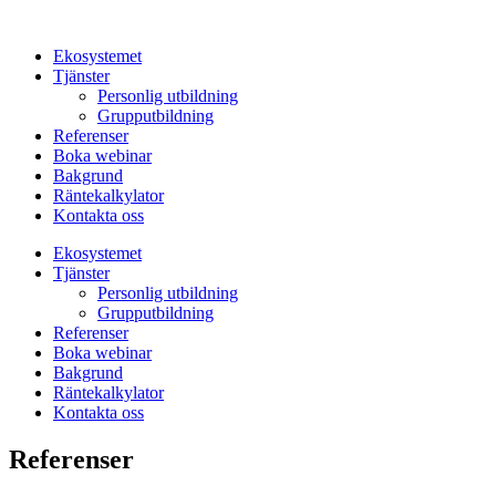
Hoppa
till
Ekosystemet
innehåll
Tjänster
Personlig utbildning
Grupputbildning
Referenser
Boka webinar
Bakgrund
Räntekalkylator
Kontakta oss
Ekosystemet
Tjänster
Personlig utbildning
Grupputbildning
Referenser
Boka webinar
Bakgrund
Räntekalkylator
Kontakta oss
Referenser