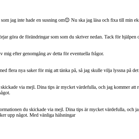
ps som jag inte hade en susning om😊 Nu ska jag läsa och fixa till min 
örjar göra de förändringar som som du skriver nedan. Tack för hjälpen 
av mig efter genomgång av detta för eventuella frågor.
flera nya saker för mig att tänka på, så jag skulle vilja lyssna på det i
 skickade via mejl. Dina tips är mycket värdefulla, och jag kommer att 
något.
nformationen du skickade via mejl. Dina tips är mycket värdefulla, och 
dyker upp något. Med vänliga hälsningar