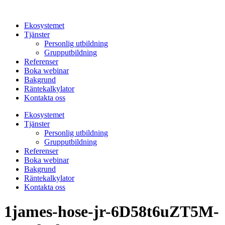
Hoppa
till
Ekosystemet
innehåll
Tjänster
Personlig utbildning
Grupputbildning
Referenser
Boka webinar
Bakgrund
Räntekalkylator
Kontakta oss
Ekosystemet
Tjänster
Personlig utbildning
Grupputbildning
Referenser
Boka webinar
Bakgrund
Räntekalkylator
Kontakta oss
1james-hose-jr-6D58t6uZT5M-