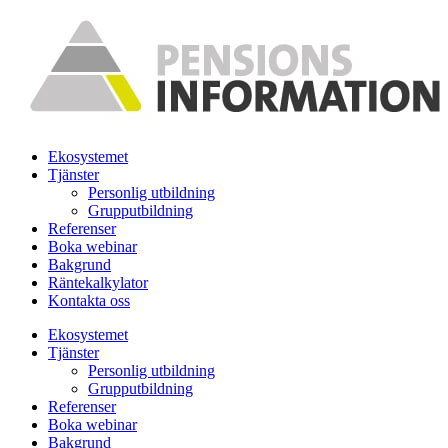
Hoppa
till
innehåll
Ekosystemet
Tjänster
Personlig utbildning
Grupputbildning
Referenser
Boka webinar
Bakgrund
Räntekalkylator
Kontakta oss
Ekosystemet
Tjänster
Personlig utbildning
Grupputbildning
Referenser
Boka webinar
Bakgrund