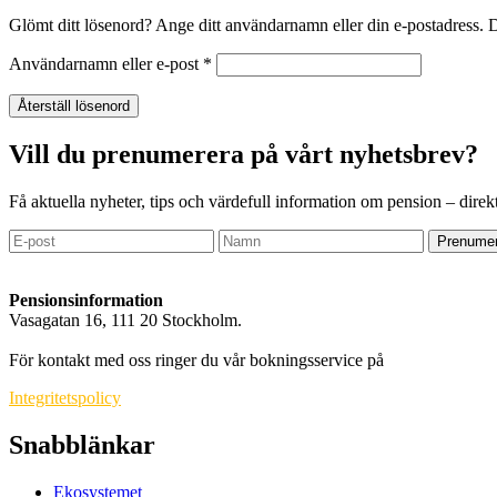
Glömt ditt lösenord? Ange ditt användarnamn eller din e-postadress. Du
Obligatoriskt
Användarnamn eller e-post
*
Återställ lösenord
Vill du prenumerera på vårt nyhetsbrev?
Få aktuella nyheter, tips och värdefull information om pension – direkt
Prenumer
Pensionsinformation
Vasagatan 16, 111 20 Stockholm.
info@pensionsinformation.net
För kontakt med oss ringer du vår bokningsservice på
010-550 71 99
.
Integritetspolicy
Snabblänkar
Ekosystemet