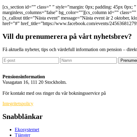
[cs_section id=”” class=” ” style=”margin: 0px; padding: 45px 0px; ” 
marginless_columns=”false” bg_color=””][cs_column id=”” class=”” 
[x_callout title=”Nästa event” message=”Nästa event är 2 oktober, k
href=”#” href_title=”https://www.facebook.com/events/245636812795
Vill du prenumerera på vårt nyhetsbrev?
Få aktuella nyheter, tips och värdefull information om pension – direkt
Prenumer
Pensionsinformation
Vasagatan 16, 111 20 Stockholm.
info@pensionsinformation.net
För kontakt med oss ringer du vår bokningsservice på
010-550 71 99
.
Integritetspolicy
Snabblänkar
Ekosystemet
Tjänster