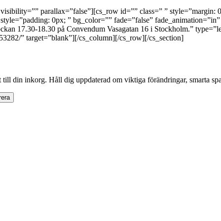
visibility=”” parallax=”false”][cs_row id=”” class=” ” style=”margin: 0
style=”padding: 0px; ” bg_color=”” fade=”false” fade_animation=”in
lockan 17.30-18.30 på Convendum Vasagatan 16 i Stockholm.” type=”lef
3282/” target=”blank”][/cs_column][/cs_row][/cs_section]
 till din inkorg. Håll dig uppdaterad om viktiga förändringar, smarta sp
era