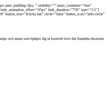
px auto; padding: 0px; ” visibility=”” inner_container=”true”
” fade_animation_offset=”45px” fade_duration=”750″ type=”1/1″]
t” button_text=”Klicka här” circle=”false” button_icon=”info-circle”
artips och annat som hjälper dig ta kontroll över din framtida ekonomi.