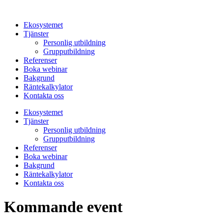
Hoppa
till
Ekosystemet
innehåll
Tjänster
Personlig utbildning
Grupputbildning
Referenser
Boka webinar
Bakgrund
Räntekalkylator
Kontakta oss
Ekosystemet
Tjänster
Personlig utbildning
Grupputbildning
Referenser
Boka webinar
Bakgrund
Räntekalkylator
Kontakta oss
Kommande event