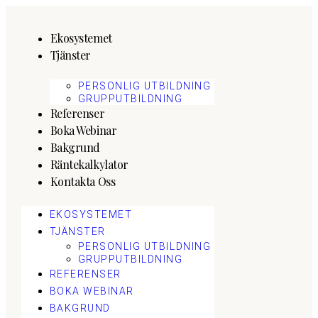
Hoppa
till
innehåll
Ekosystemet
Tjänster
PERSONLIG UTBILDNING
GRUPPUTBILDNING
Referenser
Boka Webinar
Bakgrund
Räntekalkylator
Kontakta Oss
EKOSYSTEMET
TJÄNSTER
PERSONLIG UTBILDNING
GRUPPUTBILDNING
REFERENSER
BOKA WEBINAR
BAKGRUND