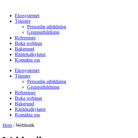
Hoppa
till
Ekosystemet
innehåll
Tjänster
Personlig utbildning
Grupputbildning
Referenser
Boka webinar
Bakgrund
Räntekalkylator
Kontakta oss
Ekosystemet
Tjänster
Personlig utbildning
Grupputbildning
Referenser
Boka webinar
Bakgrund
Räntekalkylator
Kontakta oss
Hem
/ Webbutik